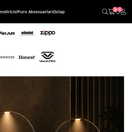
0
0
ndiricisi
Puro Aksesuarları
Dolap