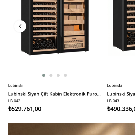
Lubinski
Lubinski
SEPETE EKLE
SEPETE EKL
Lubinski Siyah Çift Kabin Elektronik Puro Dolabı - Şarap Dolabı CW1600 LB-042
LB-042
LB-043
₺529.761,00
₺490.336,