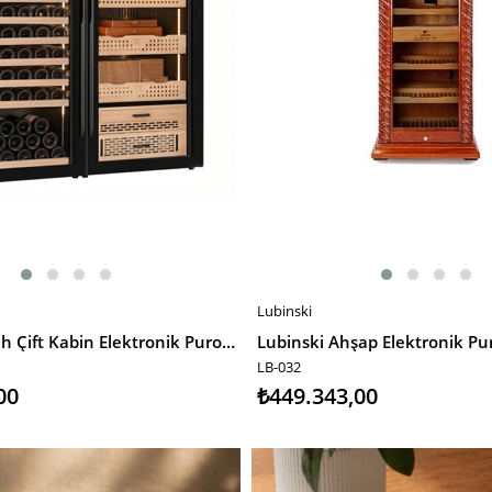
Lubinski
E
SEPETE EKLE
Lubinski Siyah Çift Kabin Elektronik Puro Dolabı - Şarap Dolabı CW1200 LB-043
LB-032
00
₺449.343,00