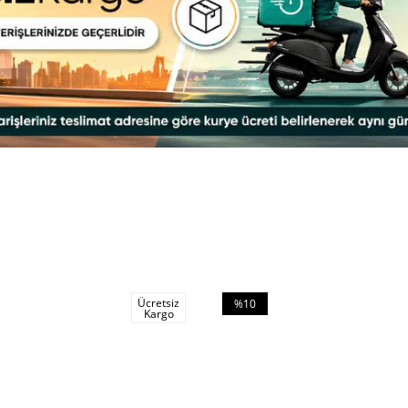
Ücretsiz
%10
Kargo
İndirim
%10İndirim