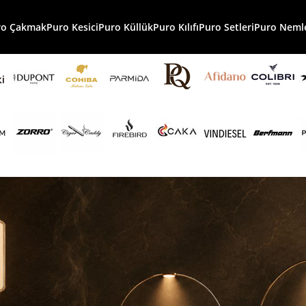
ro Çakmak
Puro Kesici
Puro Küllük
Puro Kılıfı
Puro Setleri
Puro Nemle