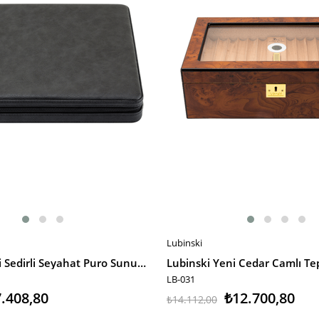
Lubinski
E
SEPETE EKLE
Lubinski Deri Sedirli Seyahat Puro Sunum Kutusu Slim Humidor 10s Siyah LB-612
LB-031
.408,80
₺12.700,80
₺14.112,00