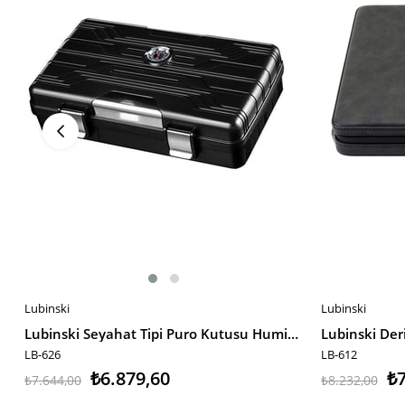
Lubinski
Lubinski
SEPETE EKLE
SEPETE EKL
Lubinski Seyahat Tipi Puro Kutusu Humidor Siyah-Gümüş(10Cigar) LB-626
LB-626
LB-612
₺6.879,60
₺7
₺7.644,00
₺8.232,00