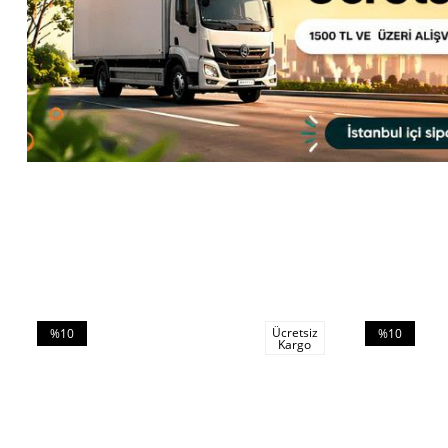
Ücretsiz
%10
%10
Kargo
İndirim
İndirim
%10İndirim
%10İndirim