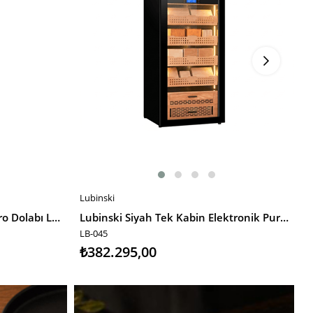
Lubinski
L
SEPETE EKLE
Lubinski Ahşap Elektronik Puro Dolabı LB-180A LB-032
Lubinski Siyah Tek Kabin Elektronik Puro Dolabı - Şarap Dolabı CW1800 LB-045
LB-045
L
₺382.295,00