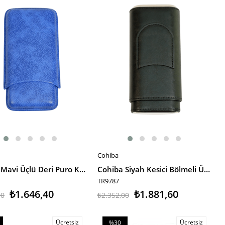
irim
%20İndirim
Cohiba
E EKLE
SEPETE EKLE
Cohiba Mavi Üçlü Deri Puro Kılıfı
Cohiba Siyah Kesici Bölmeli Üçlü Deri Puro Kılıfı
TR9787
₺1.646,40
₺1.881,60
00
₺2.352,00
Ücretsiz
Ücretsiz
%30