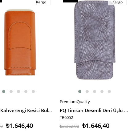
Kargo
Kargo
m
İndirim
irim
%30İndirim
PremiumQuality
E EKLE
SEPETE EKLE
Cohiba Kahverengi Kesici Bölmeli Deri Puro Kılıfı
PQ Timsah Desenli Deri Üçlü Puro Kılıfı
TR6052
₺1.646,40
₺1.646,40
00
₺2.352,00