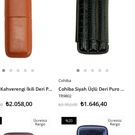
Cohiba
E EKLE
SEPETE EKLE
Cohiba Kahverengi İkili Deri Puro Kılıfı
Cohiba Siyah Üçlü Deri Puro Kılıfı
TR9802
₺2.058,00
₺1.646,40
00
₺2.352,00
Ücretsiz
Ücretsiz
%20
Kargo
Kargo
m
İndirim