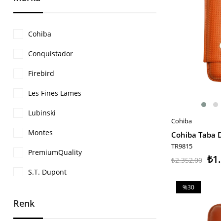
Cohiba
Conquistador
Firebird
Les Fines Lames
Lubinski
Cohiba
SEPETE EKLE
Montes
TR9815
PremiumQuality
₺1
₺2.352,00
S.T. Dupont
%30
Zippo
İndirim
Renk
%30İndirim