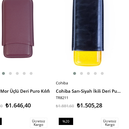
irim
%20İndirim
Cohiba
E EKLE
SEPETE EKLE
Mor Üçlü Deri Puro Kılıfı
Cohiba Sarı-Siyah İkili Deri Puro Kılıfı
TR8211
₺1.646,40
₺1.505,28
00
₺1.881,60
Ücretsiz
Ücretsiz
%20
Kargo
Kargo
m
İndirim