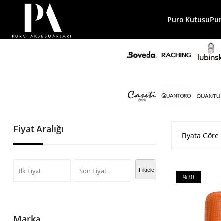
Puro Kutusu
Pu
Fiyat Aralığı
Fiyata Göre 
Filtrele
%30
İndirim
%30İndirim
Marka