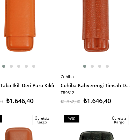
Cohiba
E EKLE
SEPETE EKLE
aba İkili Deri Puro Kılıfı
Cohiba Kahverengi Timsah Desenli İkili Deri Puro Kılıfı
TR9812
₺1.646,40
₺1.646,40
00
₺2.352,00
Ücretsiz
Ücretsiz
%30
Kargo
Kargo
m
İndirim
irim
%30İndirim