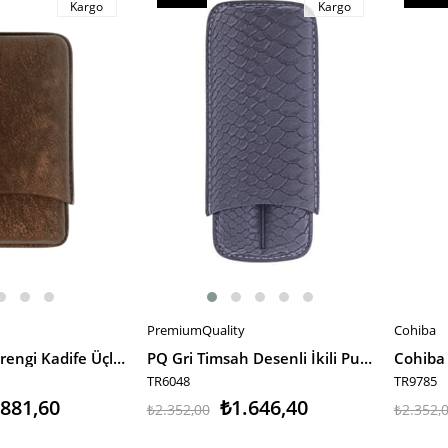
Kargo
Kargo
İndirim
İndiri
%30İndirim
%30İnd
PremiumQuality
Cohiba
SEPETE EKLE
SEPET
Cohiba Kahverengi Kadife Üçlü Puro Kılıfı
PQ Gri Timsah Desenli İkili Puro Kılıfı
TR6048
TR9785
.881,60
₺1.646,40
₺2.352,00
₺2.352,