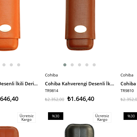
Cohiba
Cohiba
SEPETE EKLE
SEPET
Cohiba Taba Desenli İkili Deri Puro Kılıfı
Cohiba Kahverengi Desenli İkili Deri Puro Kılıfı
Cohiba T
TR9814
TR9810
.646,40
₺1.646,40
₺2.352,00
₺2.352,
Ücretsiz
Ücretsiz
%30
%30
Kargo
Kargo
İndirim
İndiri
%30İndirim
%30İnd