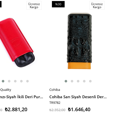
Ücretsiz
Ücretsiz
%30
Kargo
Kargo
m
İndirim
irim
%30İndirim
Quality
Cohiba
E EKLE
SEPETE EKLE
PQ Kırmızı-Siyah İkili Deri Puro Kılıfı
Cohiba Sarı Siyah Desenli Deri Puro Kılıfı
TR9782
₺2.881,20
₺1.646,40
00
₺2.352,00