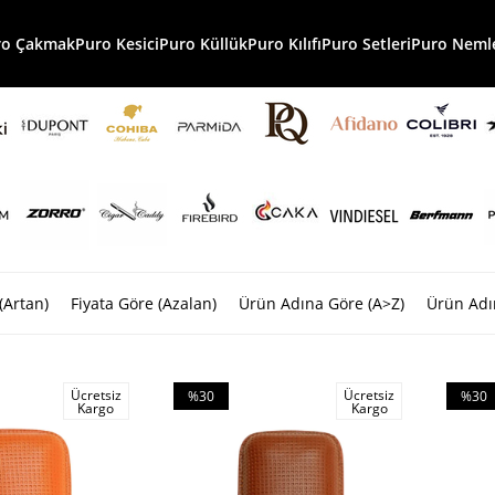
ro Çakmak
Puro Kesici
Puro Küllük
Puro Kılıfı
Puro Setleri
Puro Nemle
(Artan)
Fiyata Göre (Azalan)
Ürün Adına Göre (A>Z)
Ürün Adı
Ücretsiz
Ücretsiz
%30
%30
Kargo
Kargo
İndirim
İndiri
%30İndirim
%30İnd