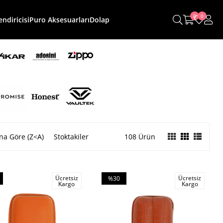
0
0
ndiricisi
Puro Aksesuarları
Dolap
na Göre (Z<A)
Stoktakiler
108 Ürün
Ücretsiz
Ücretsiz
%30
Kargo
Kargo
m
İndirim
irim
%30İndirim