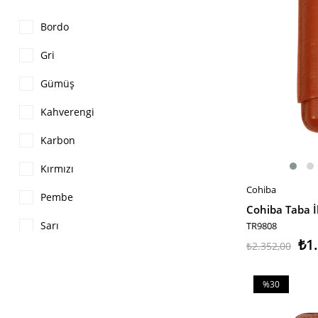
Bordo
Gri
Gümüş
Kahverengi
Karbon
Kırmızı
Cohiba
SEPETE EKLE
Pembe
Cohiba Taba İki
Sarı
TR9808
₺1
₺2.352,00
Siyah
%30
İndirim