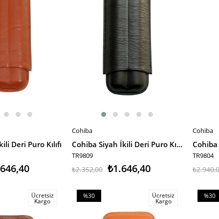
Cohiba
Cohiba
SEPETE EKLE
SEPET
li Deri Puro Kılıfı
Cohiba Siyah İkili Deri Puro Kılıfı
TR9809
TR9804
.646,40
₺1.646,40
₺2.352,00
₺2.940,
Ücretsiz
Ücretsiz
%30
%30
Kargo
Kargo
İndirim
İndiri