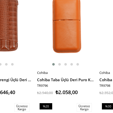
%30İndirim
%30İnd
Cohiba
Cohiba
SEPETE EKLE
SEPET
Cohiba Kahverengi Üçlü Deri Puro Kılıfı
Cohiba Taba Üçlü Deri Puro Kılıfı
Cohiba 
TR9796
TR9798
.646,40
₺2.058,00
₺2.940,00
₺2.352,
Ücretsiz
Ücretsiz
%20
%30
Kargo
Kargo
İndirim
İndiri