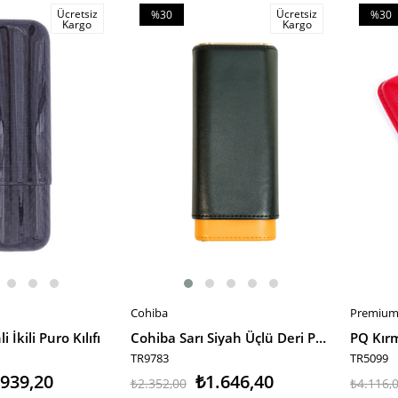
Ücretsiz
Ücretsiz
%30
%30
Kargo
Kargo
İndirim
İndiri
%30İndirim
%30İnd
Cohiba
Premium
SEPETE EKLE
SEPET
İkili Puro Kılıfı
Cohiba Sarı Siyah Üçlü Deri Puro Kılıfı
TR9783
TR5099
.939,20
₺1.646,40
₺2.352,00
₺4.116,