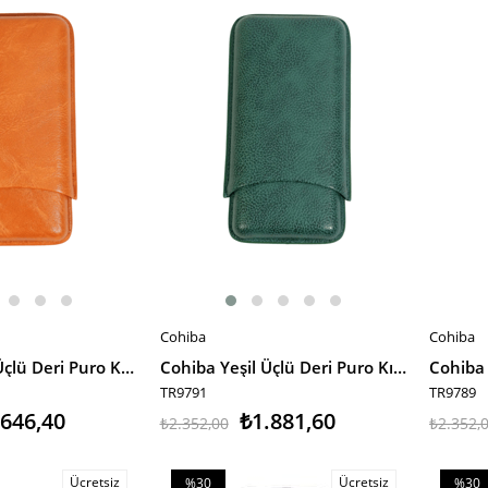
%20İndirim
%30İnd
Cohiba
Cohiba
SEPETE EKLE
SEPET
Cohiba Taba Üçlü Deri Puro Kılıfı
Cohiba Yeşil Üçlü Deri Puro Kılıfı
TR9791
TR9789
.646,40
₺1.881,60
₺2.352,00
₺2.352,
Ücretsiz
Ücretsiz
%30
%30