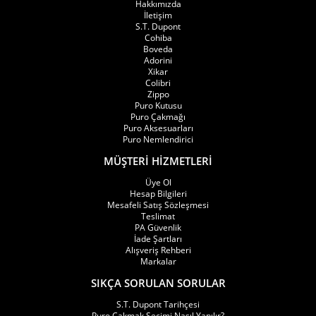
Hakkımızda
İletişim
S.T. Dupont
Cohiba
Boveda
Adorini
Xikar
Colibri
Zippo
Puro Kutusu
Puro Çakmağı
Puro Aksesuarları
Puro Nemlendirici
MÜŞTERİ HİZMETLERİ
Üye Ol
Hesap Bilgileri
Mesafeli Satış Sözleşmesi
Teslimat
PA Güvenlik
İade Şartları
Alışveriş Rehberi
Markalar
SIKÇA SORULAN SORULAR
S.T. Dupont Tarihçesi
Puro Çakmak Seçimi Nasıl Yapılır?