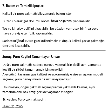
7. Bakım ve Temizlik İpuçları
Kaliteli bir puro çakmağı bile zamanla bakım ister.
Düzenli olarak gaz dolumu öncesi
hava boşaltımı
yapılmalıdır.
Toz ve kir, alev deliğini tıkayabilir; bu yüzden yumuşak bir fırça veya
hava spreyiyle temizlik yapılmalıdır.
Sadece
orijinal butan gazı
kullanılmalıdır; düşük kaliteli gazlar çakmağın
ömrünü kısaltabilir.
Sonuç: Puro Keyfini Tamamlayan Unsur
Doğru puro çakmağı, sadece puroyu yakmak için değil, aynı zamanda
keyifli bir ritüeli tamamlamak için gereklidir.
Alev gücü, tasarımı, gaz kalitesi ve ergonomisiyle size en uygun modeli
seçmek; puro deneyiminizi bir üst seviyeye taşır.
Unutmayın, doğru çakmak seçimi puroyu yakmakla kalmaz, aynı
zamanda onu hak ettiği şekilde yaşamanızı sağlar.
Etiketler:
Puro çakmak seçimi
Nisan 21, 2025