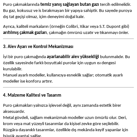
Puro çakmaklarında
temiz yanış sağlayan butan gazı
tercih edilmelidir.
Bu gaz, kokusuz ve is bırakmayan bir yapıya sahiptir. Bu sayede puroya
dış tat geçişi olmaz, içim deneyimi doğal kalır.
Ayrıca, kaliteli markaların (örneğin Colibri, Xikar veya S.T. Dupont gibi)
arıtılmış çakmak gazları
, çakmağın ömrünü uzatır ve tıkanmayı önler.
3. Alev Ayarı ve Kontrol Mekanizması
İyi bir puro çakmağında
ayarlanabilir alev yüksekliği
bulunmalıdır. Bu
özellik sayesinde farklı boyuttaki purolar için uygun ısı dengesi
kurulabilir.
Manuel ayarlı modeller, kullanıcıya esneklik sağlar; otomatik ayarlı
modeller ise konforu artırır.
4. Malzeme Kalitesi ve Tasarım
Puro çakmakları yalnızca işlevsel değil, aynı zamanda estetik birer
aksesuardır.
Metal gövdeli, sağlam mekanizmalı modeller uzun ömürlü olur. Deri,
krom veya mat yüzeyli tasarımlar da kişisel zevke göre seçilebilir.
Rüzgâra dayanıklı tasarımlar, özellikle dış mekânda keyif yapanlar için
büyük avantaj sağlar.