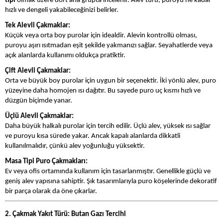
tipi
olmak üzere dört ana grupta incelenir. Alev türü, puroyu ne kadar
hızlı ve dengeli yakabileceğinizi belirler.
Tek Alevli Çakmaklar:
Küçük veya orta boy purolar için idealdir. Alevin kontrollü olması,
puroyu aşırı ısıtmadan eşit şekilde yakmanızı sağlar. Seyahatlerde veya
açık alanlarda kullanımı oldukça pratiktir.
Çift Alevli Çakmaklar:
Orta ve büyük boy purolar için uygun bir seçenektir. İki yönlü alev, puro
yüzeyine daha homojen ısı dağıtır. Bu sayede puro uç kısmı hızlı ve
düzgün biçimde yanar.
Üçlü Alevli Çakmaklar:
Daha büyük halkalı purolar için tercih edilir. Üçlü alev, yüksek ısı sağlar
ve puroyu kısa sürede yakar. Ancak kapalı alanlarda dikkatli
kullanılmalıdır, çünkü alev yoğunluğu yüksektir.
Masa Tipi Puro Çakmakları:
Ev veya ofis ortamında kullanım için tasarlanmıştır. Genellikle güçlü ve
geniş alev yapısına sahiptir. Şık tasarımlarıyla puro köşelerinde dekoratif
bir parça olarak da öne çıkarlar.
2. Çakmak Yakıt Türü: Butan Gazı Tercihi