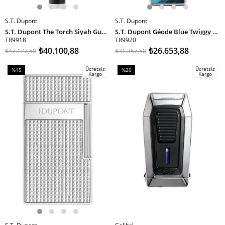
S.T. Dupont
S.T. Dupont
SEPETE EKLE
SEPETE EKLE
S.T. Dupont The Torch Siyah Gümüş Masa Tipi Puro Çakmağı 29001 TR9918
S.T. Dupont Géode Blue Twiggy Puro Çakmağı 30035 TR9920
TR9918
TR9920
₺40.100,88
₺26.653,88
₺47.177,50
₺31.357,50
Ücretsiz
Ücretsiz
%15
%20
Kargo
Kargo
İndirim
İndirim
%15İndirim
%20İndirim