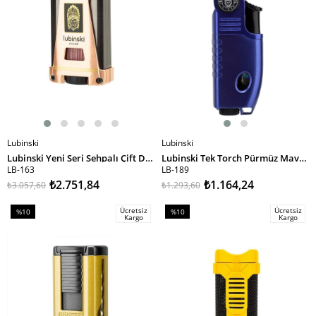
Lubinski
Lubinski
SEPETE EKLE
SEPETE EKLE
Lubinski Yeni Seri Sehpalı Çift Delicili Üç Torch Puro Çakmağı Gold LB-163
Lubinski Tek Torch Pürmüz Mavi Puro Çakmağı LB-189
LB-163
LB-189
₺2.751,84
₺1.164,24
₺3.057,60
₺1.293,60
Ücretsiz
Ücretsiz
%10
%10
Kargo
Kargo
İndirim
İndirim
%10İndirim
%10İndirim