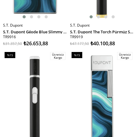
S.T. Dupont
S.T. Dupont
SEPETE EKLE
SEPETE EKLE
S.T. Dupont Géode Blue Slimmy Puro Çakmağı 28035 TR9916
S.T. Dupont The Torch Pürmüz Siyah Gold Masa Tipi Puro Çakmağı 29002 TR9919
TR9916
TR9919
₺26.653,88
₺40.100,88
₺31.357,50
₺47.177,50
Ücretsiz
Ücretsiz
%15
%15
Kargo
Kargo
İndirim
İndirim
%15İndirim
%15İndirim