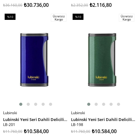
₺30.736,00
₺2.116,80
₺36.160,00
₺2.352,00
Ücretsiz
Ücretsiz
%10
%10
Kargo
Kargo
İndirim
İndirim
%10İndirim
%10İndirim
Lubinski
Lubinski
SEPETE EKLE
SEPETE EKLE
Lubinski Yeni Seri Dahili Delicili Yaprak Alev Puro Çakmağı Mavi LB-201
Lubinski Yeni Seri Dahili Delicili Yaprak Alev Puro Çakmağı Yeşil LB-198
LB-201
LB-198
₺10.584,00
₺10.584,00
₺11.760,00
₺11.760,00