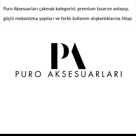
Puro Aksesuarları çakmak kategorisi; premium tasarım anlayışı,
güçlü mekanizma yapıları ve farklı kullanım alışkanlıklarına hitap
eden modelleriyle aksesuar kategorilerinin en dikkat çeken ürün
grupları arasında yer almaktadır. Tek torch modellerden quad
flame seçeneklerine, masa tipi tasarımlardan soft flame
serilerine kadar birçok alternatif; materyal kalitesi, ergonomik
kullanım ve koleksiyon odaklı tasarım detaylarıyla öne
çıkmaktadır.
Puro Aksesuarları içerisinde yer alan çakmak modelleri; günlük
kullanım, masaüstü aksesuar koleksiyonları, premium yaşam
alanları ve özel tasarım aksesuar tercihleri için farklı seçenekler
sunmaktadır. Özellikle metal gövdeli jet flame çakmak modelleri,
son yıllarda kullanıcıların en çok araştırdığı premium aksesuar