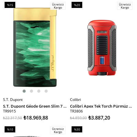
Ücretsiz
Ücretsiz
%15
%20
Kargo
Kargo
İndirim
İndirim
%15İndirim
%20İndirim
S.T. Dupont
Colibri
SEPETE EKLE
SEPETE EKLE
S.T. Dupont Géode Green Slim 7 Puro Çakmağı 27036 TR9915
Colibri Apex Tek Torch Pürmüz Metalik Kırmızı-Siyah Puro Çakmağı
TR9915
TR3806
₺18.969,88
₺3.887,20
₺22.317,50
₺4.859,00
Ücretsiz
%10
%30
Kargo
İndirim
İndirim