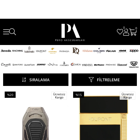
0
0
SIRALAMA
FILTRELEME
Ücretsiz
Ücretsiz
%20
%15
Kargo
Kargo
İndirim
İndirim
%20İndirim
%15İndirim