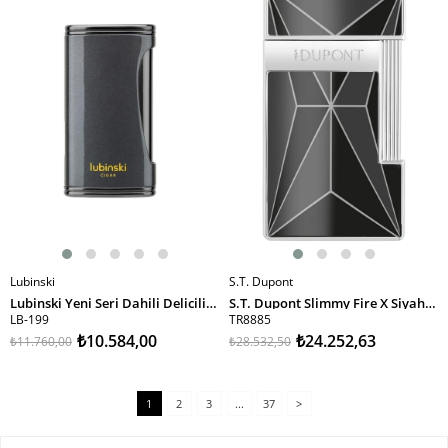
%10İndirim
%15İndirim
Lubinski
S.T. Dupont
SEPETE EKLE
SEPETE EKLE
Lubinski Yeni Seri Dahili Delicili Yaprak Alev Puro Çakmağı Silver LB-199
S.T. Dupont Slimmy Fire X Siyah Puro Çakmağı 28277
LB-199
TR8885
₺10.584,00
₺24.252,63
₺11.760,00
₺28.532,50
1
2
3
...
37
>