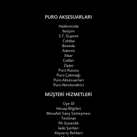
kategorileri arasında bulunmaktadır.
PURO AKSESUARLARI
Puro Aksesuarları kategorilerinde yer alan humidor, puro kutusu,
Hakkımızda
elektronik humidor, puro kesici, küllük ve aksesuar setleriyle
İletişim
S.T. Dupont
birlikte değerlendirildiğinde çakmak kategorisi; premium
Cohiba
Boveda
aksesuar dünyasının en önemli tamamlayıcı ürün gruplarından
Adorini
Xikar
biri olarak öne çıkmaktadır.
Colibri
Zippo
Puro Kutusu
Tek Alevli (Single Torch) Çakmak Modelleri
Puro Çakmağı
Puro Aksesuarları
Puro Aksesuarları tek alevli yani single torch çakmak modelleri;
Puro Nemlendirici
MÜŞTERİ HİZMETLERİ
kontrollü kullanım, kompakt yapı ve minimal tasarım anlayışıyla
Üye Ol
öne çıkan ürün grupları arasında yer almaktadır. Tek çıkışlı jet
Hesap Bilgileri
Mesafeli Satış Sözleşmesi
flame sistemi sayesinde daha dengeli kullanım avantajı sunan bu
Teslimat
PA Güvenlik
modeller, özellikle taşınabilir premium aksesuar arayan
İade Şartları
Alışveriş Rehberi
kullanıcılar tarafından yoğun ilgi görmektedir.