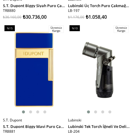
SEPETE EKLE
SEPETE EKLE
S.T. Dupont Biggy Siyah Puro Çakmağı 25222
Lubinski Üç Torch Puro Çakmağı Black Pattern LB-197
TR8880
LB-197
₺30.736,00
₺1.058,40
₺36.160,00
₺1.176,00
Ücretsiz
Ücretsiz
%15
%10
Kargo
Kargo
İndirim
İndirim
%15İndirim
%10İndirim
S.T. Dupont
Lubinski
SEPETE EKLE
SEPETE EKLE
S.T. Dupont Biggy Mavi Puro Çakmağı 25225
Lubinski Tek Torch İğneli Ve Delicili Puro Çakmağı Gri LB-204
TR8881
LB-204