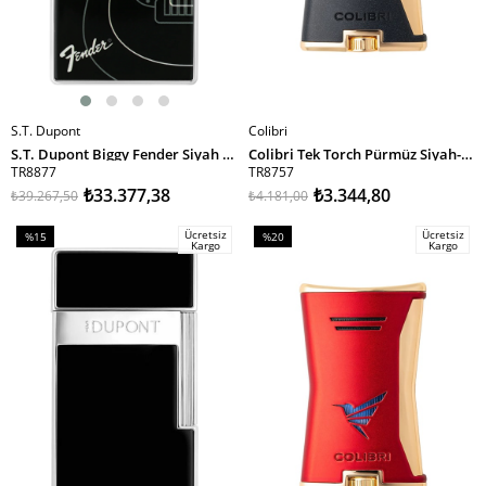
S.T. Dupont
Colibri
SEPETE EKLE
SEPETE EKLE
S.T. Dupont Biggy Fender Siyah Puro Çakmağı 25025
Colibri Tek Torch Pürmüz Siyah-Gold Slim Puro Çakmağı TR8757
TR8877
TR8757
₺33.377,38
₺3.344,80
₺39.267,50
₺4.181,00
Ücretsiz
Ücretsiz
%15
%20
Kargo
Kargo
İndirim
İndirim
%15İndirim
%20İndirim