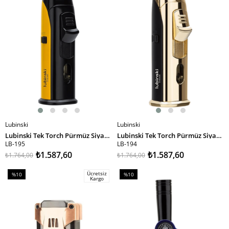
Lubinski
Lubinski
SEPETE EKLE
SEPETE EKLE
Lubinski Tek Torch Pürmüz Siyah Sarı Metal Masa Tipi Puro Çakmağı LB-195
Lubinski Tek Torch Pürmüz Siyah Gold Metal Masa Tipi Puro Çakmağı LB-194
LB-195
LB-194
₺1.587,60
₺1.587,60
₺1.764,00
₺1.764,00
Ücretsiz
%10
%10
Kargo
İndirim
İndirim
%10İndirim
%10İndirim