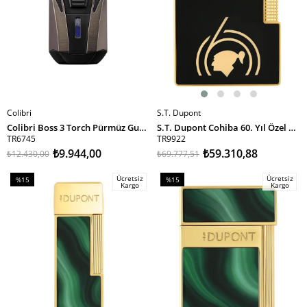
Colibri
S.T. Dupont
SEPETE EKLE
SEPETE EKLE
Colibri Boss 3 Torch Pürmüz Gunmetal Puro Çakmağı
S.T. Dupont Cohiba 60. Yıl Özel Üretim Siyah Gold Tek Torch & Soft Flame Masa Tipi Puro Çakmağı T20472 TR9922
TR6745
TR9922
₺9.944,00
₺59.310,88
₺12.430,00
₺69.777,51
Ücretsiz
Ücretsiz
%15
%15
Kargo
Kargo
İndirim
İndirim
%15İndirim
%15İndirim