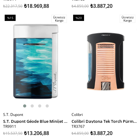
₺18.969,88
₺3.887,20
₺22.317,50
₺4.859,00
Ücretsiz
Ücretsiz
%15
%20
Kargo
Kargo
İndirim
İndirim
%15İndirim
%20İndirim
S.T. Dupont
Colibri
SEPETE EKLE
SEPETE EKLE
S.T. Dupont Géode Blue Minijet Puro Çakmağı 10835 TR9911
Colibri Daytona Tek Torch Pürmüz Rose-Siyah Puro Çakmağı
TR9911
TR3767
₺13.206,88
₺3.887,20
₺15.537,50
₺4.859,00