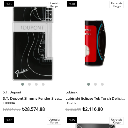
Ücretsiz
Ücretsiz
%15
%10
Kargo
Kargo
İndirim
İndirim
%15İndirim
%10İndirim
S.T. Dupont
Lubinski
SEPETE EKLE
SEPETE EKLE
S.T. Dupont Slimmy Fender Siyah Puro Çakmağı 28025
Lubinski Eclipse Tek Torch Delicili Puro Çakmağı Kırmızı-Siyah LB-202
TR8884
LB-202
₺28.574,88
₺2.116,80
₺33.617,50
₺2.352,00
Ücretsiz
Ücretsiz
%10
%15
Kargo
Kargo
İndirim
İndirim