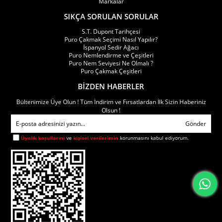
Markalar
SIKÇA SORULAN SORULAR
Single torch modeller:
S.T. Dupont Tarihçesi
Kompakt gövde yapısı sunar
Puro Çakmak Seçimi Nasıl Yapılır?
İspanyol Sedir Ağacı
Puro Nemlendirme ve Çeşitleri
Cep taşımaya uygundur
Puro Nem Seviyesi Ne Olmalı ?
Puro Çakmak Çeşitleri
Ergonomik kullanım avantajı sağlar
BİZDEN HABERLER
Bültenimize Üye Olun ! Tüm İndirim ve Fırsatlardan İlk Sizin Haberiniz
Minimal tasarım anlayışıyla öne çıkar
Olsun !
Metal gövdeli premium seçenekler içerir
Gönder
Üyelik koşullarını
ve
kişisel verilerimin
korunmasını kabul ediyorum.
Puro Aksesuarları single torch kategorisinde mat siyah, krom
kaplama, gunmetal ve lak detaylı modeller yoğun şekilde
araştırılmaktadır.
Çift Alevli (Double Torch) Çakmak Modelleri
Puro Aksesuarları double torch çakmak modelleri; dengeli