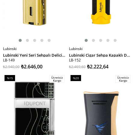
Lubinski
Lubinski
SEPETE EKLE
SEPETE EKLE
Lubinski Yeni Seri Sehpalı Delicili ve İğneli Üç Torch Puro Çakmağı Gold LB-149
Lubinski Cigar Sehpa Kapaklı Delicili Tek Torch Puro Çakmağı Sarı LB-152
LB-149
LB-152
₺2.646,00
₺2.222,64
₺2.940,00
₺2.469,60
Ücretsiz
Ücretsiz
%15
%20
Kargo
Kargo
İndirim
İndirim
%15İndirim
%20İndirim