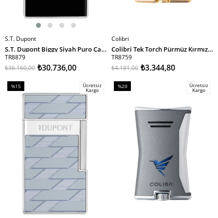
S.T. Dupont
Colibri
SEPETE EKLE
SEPETE EKLE
S.T. Dupont Biggy Siyah Puro Çakmağı 25221
Colibri Tek Torch Pürmüz Kırmızı Slim Puro Çakmağı TR8759
TR8879
TR8759
₺30.736,00
₺3.344,80
₺36.160,00
₺4.181,00
Ücretsiz
Ücretsiz
%15
%20
Kargo
Kargo
İndirim
İndirim
%15İndirim
%20İndirim