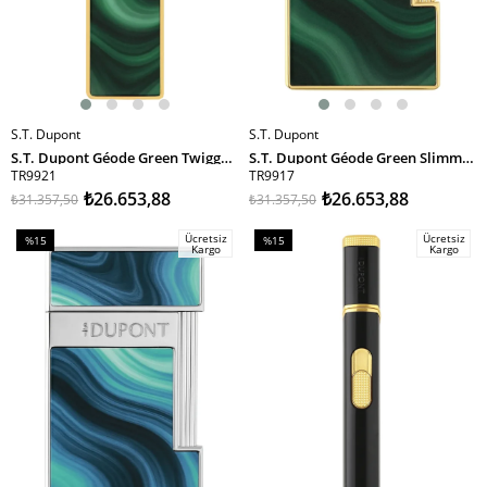
S.T. Dupont
S.T. Dupont
SEPETE EKLE
SEPETE EKLE
S.T. Dupont Géode Green Twiggy Puro Çakmağı 30036 TR9921
S.T. Dupont Géode Green Slimmy Puro Çakmağı 28036 TR9917
TR9921
TR9917
₺26.653,88
₺26.653,88
₺31.357,50
₺31.357,50
Ücretsiz
Ücretsiz
%15
%15
Kargo
Kargo
İndirim
İndirim
%15İndirim
%15İndirim