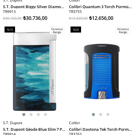
S.T. Dupont
Colibri
SEPETE EKLE
SEPETE EKLE
S.T. Dupont Biggy Silver Diamond Head Puro Çakmağı 25210 TR9913
Colibri Quantum 3 Torch Pürmüz Krom-Siyah Puro Çakmağı
TR9913
TR3755
₺30.736,00
₺12.656,00
₺36.160,00
₺15.820,00
Ücretsiz
Ücretsiz
%15
%20
Kargo
Kargo
İndirim
İndirim
%15İndirim
%20İndirim
S.T. Dupont
Colibri
SEPETE EKLE
SEPETE EKLE
S.T. Dupont Géode Blue Slim 7 Puro Çakmağı 27035 TR9914
Colibri Daytona Tek Torch Pürmüz Metalik Mavi-Siyah Puro Çakmağı
TR9914
TR3763