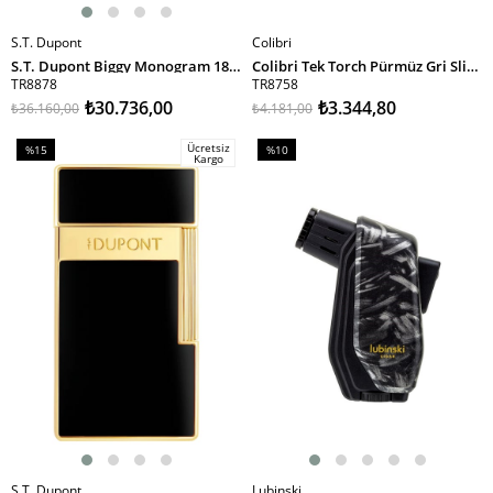
S.T. Dupont
Colibri
SEPETE EKLE
SEPETE EKLE
S.T. Dupont Biggy Monogram 1872 Gri Puro Çakmağı 25080
Colibri Tek Torch Pürmüz Gri Slim Puro Çakmağı TR8758
TR8878
TR8758
₺30.736,00
₺3.344,80
₺36.160,00
₺4.181,00
Ücretsiz
%15
%10
Kargo
İndirim
İndirim
%15İndirim
%10İndirim
S.T. Dupont
Lubinski