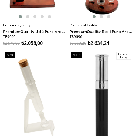
PremiumQuality
PremiumQuality
SEPETE EKLE
SEPETE EKLE
PremiumQuality Üçlü Puro Aromalandırma Seti - TR9695
PremiumQuality Beşli Puro Aromalandırma Seti - TR9696
TR9695
TR9696
₺2.058,00
₺2.634,24
₺2.940,00
₺3.763,20
Ücretsiz
%30
%10
Kargo
İndirim
İndirim
%30İndirim
%10İndirim