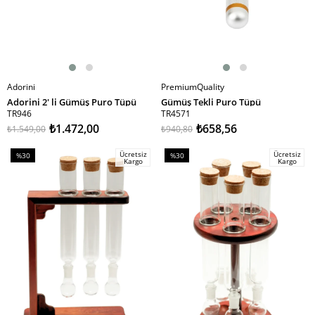
Adorini
PremiumQuality
SEPETE EKLE
SEPETE EKLE
Adorini 2' li Gümüş Puro Tüpü
Gümüş Tekli Puro Tüpü
TR946
TR4571
₺1.472,00
₺658,56
₺1.549,00
₺940,80
Ücretsiz
Ücretsiz
%30
%30
Kargo
Kargo
İndirim
İndirim
%30İndirim
%30İndirim