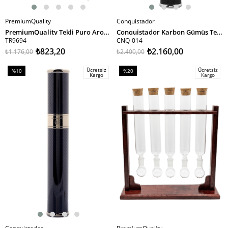
PremiumQuality
Conquistador
SEPETE EKLE
SEPETE EKLE
PremiumQuality Tekli Puro Aromalandırma Seti - TR9694
Conquistador Karbon Gümüş Tekli Puro Tüpü CNQ-014
TR9694
CNQ-014
₺823,20
₺2.160,00
₺1.176,00
₺2.400,00
Ücretsiz
Ücretsiz
%10
%20
Kargo
Kargo
İndirim
İndirim
%10İndirim
%20İndirim