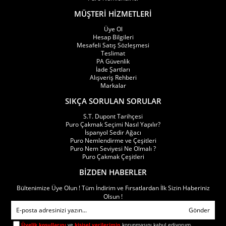
Cam tüp modelleri
MÜŞTERİ HİZMETLERİ
Ahşap tasarımlar
Üye Ol
Hesap Bilgileri
Karbon fiber detaylar
Mesafeli Satış Sözleşmesi
Vidalı kapak sistemleri
Teslimat
PA Güvenlik
Hafif yapı
İade Şartları
Alışveriş Rehberi
Premium görünüm
Markalar
Koleksiyon odaklı tasarım
SIKÇA SORULAN SORULAR
bulunabilmektedir.
S.T. Dupont Tarihçesi
Puro Çakmak Seçimi Nasıl Yapılır?
Puro Tüpü Ne İşe Yarar?
İspanyol Sedir Ağacı
Puro Nemlendirme ve Çeşitleri
Puro Nem Seviyesi Ne Olmalı ?
Puro tüpleri, özellikle taşıma sırasında pratik kullanım sağlayan aksesuar
Puro Çakmak Çeşitleri
modelleridir.
BİZDEN HABERLER
Puro tüpü kullanım avantajları:
Bültenimize Üye Olun ! Tüm İndirim ve Fırsatlardan İlk Sizin Haberiniz
Olsun !
Düzenli taşıma alanı oluşturur
Gönder
Cep ve çanta kullanımına uygundur
Üyelik koşullarını
ve
kişisel verilerimin
korunmasını kabul ediyorum.