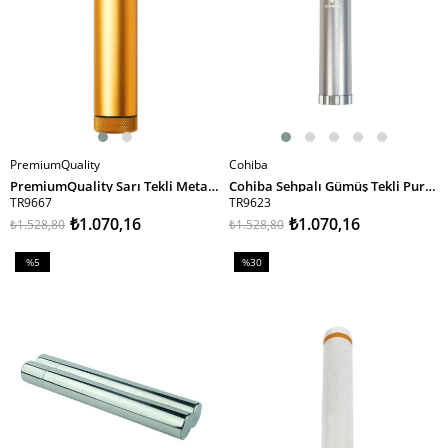
PremiumQuality
Cohiba
SEPETE EKLE
SEPETE EKLE
PremiumQuality Sarı Tekli Metal Puro Tüpü
Cohiba Sehpalı Gümüş Tekli Puro Tüpü
TR9667
TR9623
₺1.070,16
₺1.070,16
₺1.528,80
₺1.528,80
%5
%30
İndirim
İndirim
%5İndirim
%30İndirim