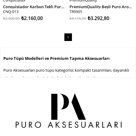
Conquistador
PremiumQuality
SEPETE EKLE
SEPETE EKLE
Conquistador Karbon Tekli Puro Tüpü CNQ-013
PremiumQuality Beşli Puro Aromalandırma Seti TR9905
CNQ-013
TR9905
₺2.160,00
₺3.292,80
₺2.400,00
₺4.116,00
1
Puro Tüpü Modelleri ve Premium Taşıma Aksesuarları
Puro Aksesuarları puro tüpü kategorisi; kompakt tasarımları, dayanıklı
gövde yapıları ve şık görünümleriyle öne çıkan özel taşıma
aksesuarlarından oluşmaktadır. Silindir formuyla dikkat çeken puro
tüpleri; günlük kullanım, seyahat ve koleksiyon ihtiyaçlarına yönelik
farklı alternatifler sunmaktadır.
Puro Aksesuarları kategorilerinde bulunan puro tüpü modelleri; metal,
alüminyum, cam, ahşap ve karbon fiber detaylı tasarımlarıyla farklı
kullanım beklentilerine uygun seçeneklerden oluşmaktadır.