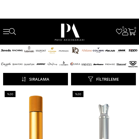
0
0
SIRALAMA
FILTRELEME
%30
%30
İndirim
İndirim
%30İndirim
%30İndirim