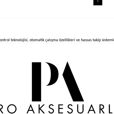
1
 kontrol teknolojisi, otomatik çalışma özellikleri ve hassas takip sist
dor, kabin humidor ve geniş iç hacimli saklama alanlarında tercih ed
ici modelleri; nem seviyesini takip etmeye yardımcı olan sensör yapıl
apasiteli sistemlere kadar farklı ihtiyaçlara yönelik seçenekler sun
abilmektedir.
, kapasite ve kullanım özelliklerine göre farklı seçeneklerden oluşmak