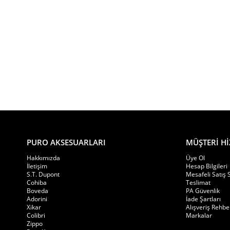
Elektronik nemlendirici modellerinde öne çıkan detaylar:
Dijital ekran sistemi
Otomatik nem takip özelliği
Hassas sensör teknolojisi
Ayarlanabilir çalışma seçenekleri
Su haznesi yapısı
PURO AKSESUARLARI
MÜŞTERİ Hİ
Entegre higrometre seçenekleri
Hakkımızda
Üye Ol
İletişim
Hesap Bilgileri
S.T. Dupont
Mesafeli Satış
USB veya batarya destekli modeller
Cohiba
Teslimat
Boveda
PA Güvenlik
Adorini
İade Şartları
Kompakt tasarım avantajı
Xikar
Alışveriş Rehbe
Colibri
Markalar
Zippo
Bu özellikler elektronik nemlendiricileri özellikle düzenli takip ge