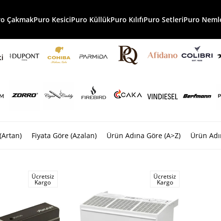
ro Çakmak
Puro Kesici
Puro Küllük
Puro Kılıfı
Puro Setleri
Puro Nemle
(Artan)
Fiyata Göre (Azalan)
Ürün Adına Göre (A>Z)
Ürün Adı
Ücretsiz
Ücretsiz
Kargo
Kargo