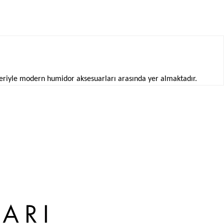
emleriyle modern humidor aksesuarları arasında yer almaktadır.
ilen gelişmiş çözümlerden oluşmaktadır.
arı, dijital ekran seçenekleri ve otomatik çalışma özellikleriyle
maktadır. Kullanım alanına göre masaüstü humidorlardan
tadır.