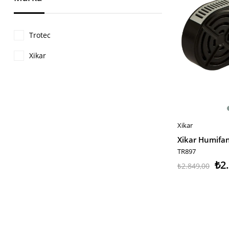
Trotec
Xikar
Xikar
SEPETE EKLE
TR897
₺2
₺2.849,00