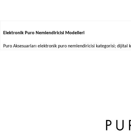
Elektronik Puro Nemlendiricisi Modelleri
Puro Aksesuarları elektronik puro nemlendiricisi kategorisi; dijital
Elektronik nemlendirme sistemleri; özellikle büyük kapasiteli humi
Puro Aksesuarları kategorilerinde bulunan elektronik puro nemlendir
klasik nemlendirme yöntemlerinden ayrılmaktadır.
Elektronik humidor nemlendiricileri; kompakt modellerden yüksek k
profesyonel kabin sistemlerine kadar farklı modellerle uyum sağlay
Elektronik Puro Nemlendirici Özellikleri
Puro Aksesuarları elektronik puro nemlendirici modelleri; teknoloji