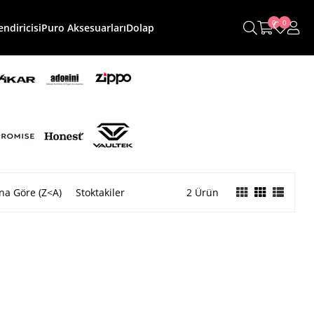
0
0
ndiricisi
Puro Aksesuarları
Dolap
na Göre (Z<A)
Stoktakiler
2 Ürün