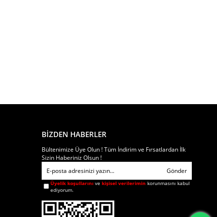
BİZDEN HABERLER
Bültenimize Üye Olun ! Tüm İndirim ve Fırsatlardan İlk
Sizin Haberiniz Olsun !
Gönder
Üyelik koşullarını
ve
kişisel verilerimin
korunmasını kabul
ediyorum.
ar arasında konumlandırmaktadır.