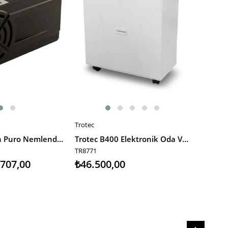
Trotec
SEPETE EKLE
Xikar Humifan Puro Nemlendirici
Trotec B400 Elektronik Oda Ve Puro Nemlendirme Cihazı
TR8771
.707,00
₺46.500,00