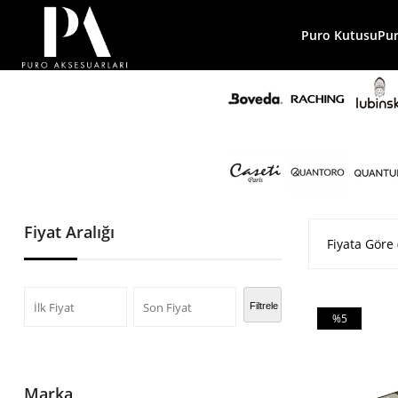
Puro Kutusu
Pu
Fiyat Aralığı
Fiyata Göre 
Filtrele
%5
İndirim
%5İndirim
Marka