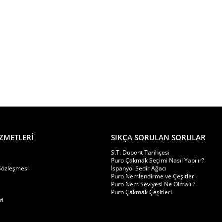
ZMETLERİ
SIKÇA SORULAN SORULAR
S.T. Dupont Tarihçesi
Puro Çakmak Seçimi Nasıl Yapılır?
 Sözleşmesi
İspanyol Sedir Ağacı
Puro Nemlendirme ve Çeşitleri
Puro Nem Seviyesi Ne Olmalı ?
Puro Çakmak Çeşitleri
ri
rektiren geniş hacimli humidor sistemleri için tercih edilen aksesuarl